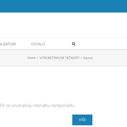
ILIZATORI
OSTALO
Home
VITRORETINALNE TEČNOSTI
Gasovi
C2F6 za unutrašnju retinalnu tamponadu.
VIŠE