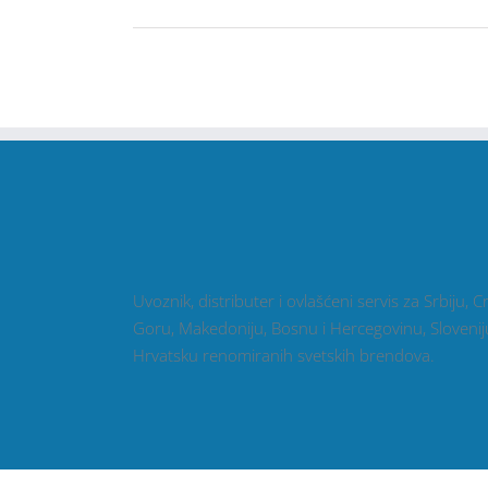
Uvoznik, distributer i ovlašćeni servis za Srbiju, 
Goru, Makedoniju, Bosnu i Hercegovinu, Sloveniju
Hrvatsku renomiranih svetskih brendova.