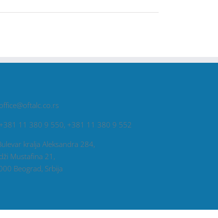
office@oftalc.co.rs
+381 11 380 9 550, +381 11 380 9 552
Bulevar kralja Aleksandra 284,
dži Mustafina 21,
000 Beograd, Srbija