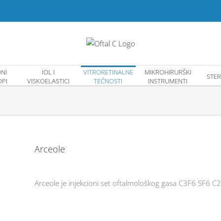
NI
IOL I
VITRORETINALNE
MIKROHIRURŠKI
STER
PI
VISKOELASTICI
TEČNOSTI
INSTRUMENTI
Arceole
Arceole je injekcioni set oftalmološkog gasa C3F6 SF6 