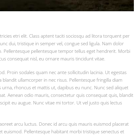
icies etri elit. Class aptent taciti sociosqu ad litora torquent per
nc dui, tristique in semper vel, congue sed ligula. Nam dolor
ibero. Pellentesque pellentesque tempor tellus eget hendrerit. Morbi
cus consequat nisl, eu ornare mauris tincidunt vitae.
. Proin sodales quam nec ante sollicitudin lacinia. Ut egestas
blandit ullamcorper in nec risus. Pellentesque fringilla diam
s urna, rhoncus et mattis ut, dapibus eu nunc. Nunc sed aliquet
pat. Aenean odio mauris, consectetur quis consequat quis, blandit
scipit eu augue. Nunc vitae mi tortor. Ut vel justo quis lectus
laoreet arcu luctus. Donec id arcu quis mauris euismod placerat
get euismod. Pellentesque habitant morbi tristique senectus et