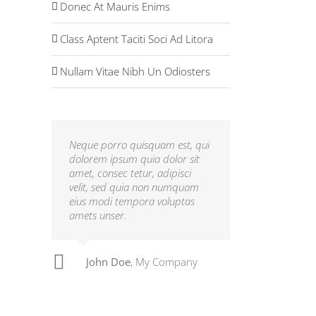
Donec At Mauris Enims
Class Aptent Taciti Soci Ad Litora
Nullam Vitae Nibh Un Odiosters
Neque porro quisquam est, qui
dolorem ipsum quia dolor sit
amet, consec tetur, adipisci
velit, sed quia non numquam
eius modi tempora voluptas
amets unser.
John Doe
Luke Beck
,
My Company
Theme Fusion