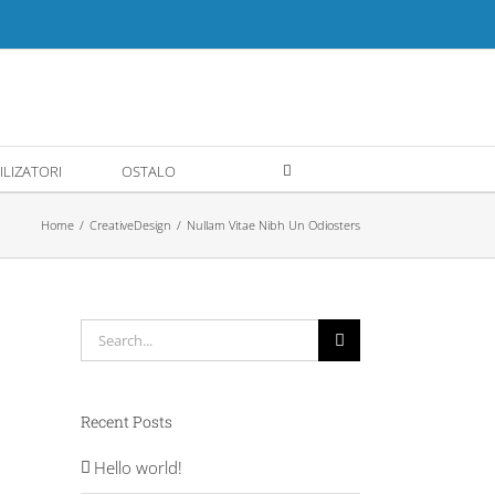
ILIZATORI
OSTALO
Home
Creative
Design
Nullam Vitae Nibh Un Odiosters
Search
for:
Recent Posts
Hello world!