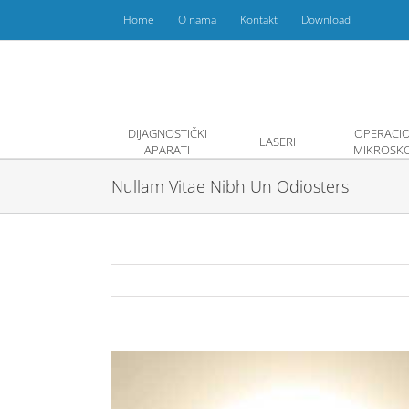
Skip
Home
O nama
Kontakt
Download
to
content
DIJAGNOSTIČKI
OPERACIO
LASERI
APARATI
MIKROSKO
Nullam Vitae Nibh Un Odiosters
View
Larger
Image