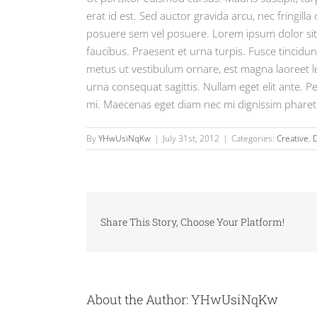
erat id est. Sed auctor gravida arcu, nec fringi
posuere sem vel posuere. Lorem ipsum dolor sit a
faucibus. Praesent et urna turpis. Fusce tincidun
metus ut vestibulum ornare, est magna laoreet le
urna consequat sagittis. Nullam eget elit ante. P
mi. Maecenas eget diam nec mi dignissim pharet
By
YHwUsiNqKw
|
July 31st, 2012
|
Categories:
Creative
,
Share This Story, Choose Your Platform!
About the Author:
YHwUsiNqKw