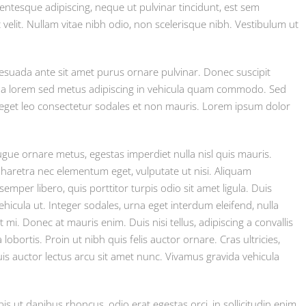
entesque adipiscing, neque ut pulvinar tincidunt, est sem
 velit. Nullam vitae nibh odio, non scelerisque nibh. Vestibulum ut
lesuada ante sit amet purus ornare pulvinar. Donec suscipit
da lorem sed metus adipiscing in vehicula quam commodo. Sed
 eget leo consectetur sodales et non mauris. Lorem ipsum dolor
ugue ornare metus, egestas imperdiet nulla nisl quis mauris.
pharetra nec elementum eget, vulputate ut nisi. Aliquam
semper libero, quis porttitor turpis odio sit amet ligula. Duis
icula ut. Integer sodales, urna eget interdum eleifend, nulla
t mi. Donec at mauris enim. Duis nisi tellus, adipiscing a convallis
 lobortis. Proin ut nibh quis felis auctor ornare. Cras ultricies,
quis auctor lectus arcu sit amet nunc. Vivamus gravida vehicula
is ut dapibus rhoncus, odio erat egestas orci, in sollicitudin enim