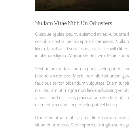
Nullam Vitae Nibh Un Odiosters
Quisque ligulas ipsum, euismod atras vulputate iltr
conubia nostra, per inceptos himenaeos. Nulla nu
ligula, faucibus id sodales in, auctor fringilla l
id aliquam ligula. Aliquam id dui sem. Proin rhon
Vestibulum sodales ante a purus volutpat euismod
bibendum tempor. Morbi non nibh sit amet ligula 
faucibus tortor bibendum vulputate. Etiam turpi
nisi. Nullam ut magna non lacus adipiscing volut
a nunc. Sed orci erat, placerat ac interdum ut, su
elementum ullamcorper volutpat vel libero.
Donec volutpat nibh sit amet libero ornare non 
sit amet ut metus. Sed imperdiet fringilla sem e