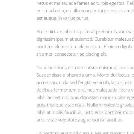
netus et malesuada fames ac turpis egestas. Pell
euismod odio, eu ullamcorper turpis nisl sit amet
est augue, in varius purus.
Proin dictum lobortis justo at pretium. Nunc ma
dignissim ipsum at euismod. Curabitur malesua
porttitor elementum elementum. Proin eu ligula
sit amet, consectetur adipiscing elit.
Nunc tincidunt, elit non cursus euismod, lacus a
Suspendisse a pharetra urna. Morbi dui lectus, 
accumsan, nulla sed feugiat vehicula, lacus justo 
dapibus fermentum orci, nec malesuada libero veh
nibh laoreet nisl, quis dignissim mauris dolor ege
quis, tristique vitae risus. Nullam molestie gravida
nibh at mollis faucibus, justo eros porttitor mi, 
arcu, vitae vulputate augue lacinia faucibus.
Ut porttitor euismod cursus. Mauris suscipit, turp