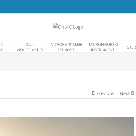
NI
IOL I
VITRORETINALNE
MIKROHIRURŠKI
STER
PI
VISKOELASTICI
TEČNOSTI
INSTRUMENTI
Previous
Next