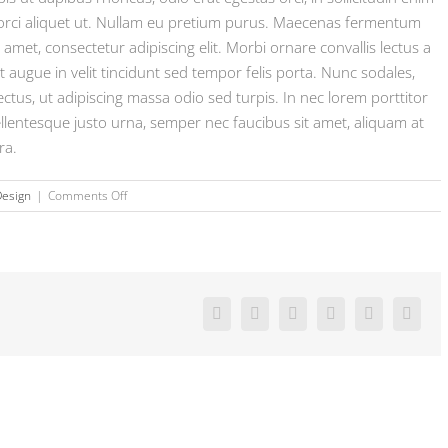
lla orci aliquet ut. Nullam eu pretium purus. Maecenas fermentum
met, consectetur adipiscing elit. Morbi ornare convallis lectus a
t augue in velit tincidunt sed tempor felis porta. Nunc sodales,
ctus, ut adipiscing massa odio sed turpis. In nec lorem porttitor
ellentesque justo urna, semper nec faucibus sit amet, aliquam at
ra.
on
Design
|
Comments Off
Nullam
Vitae
Nibh
Un
Odiosters
Facebook
X
Reddit
LinkedIn
Pinterest
Vk